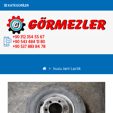
KATEGORILER
+90 312 354 55 67
+90 543 484 13 80
+90 537 883 84 78
Isuzu Jant Lastik