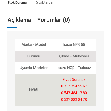
Stokta var
Stok Durumu:
Açıklama
Yorumlar (0)
Marka - Model
Isuzu NPR 66
Durumu
Çıkma - Muhayyer
Uyumlu Modeller
Isuzu NQR - Turkuaz
Fiyat Sorunuz
0 312 354 55 67
Fiyatı
0 543 484 13 80
0 537 883 84 78